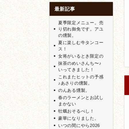
最新記事
夏季限定メニュー。売
り切れ御免です。アユ
の燻製。
夏に楽しむ牛タンコー
ス！
女将がいるとき限定の
抹茶のめいさんち〜♪
いってきました！
これまたヒットの予感
♪あさりの燻製。
のんある燻製。
春のラーメンとお試し
まかない
牡蠣おそるべし！
豪華になりました。
いつの間にやら2026