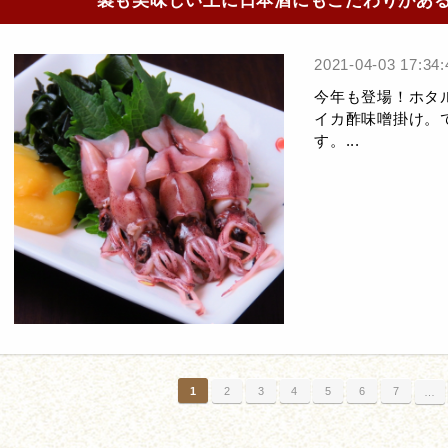
製も美味しい上に日本酒にもこだわりがあ
2021-04-03 17:34:
今年も登場！ホタ
イカ酢味噌掛け。
す。...
1
2
3
4
5
6
7
…