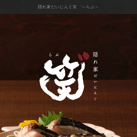
隠れ家だいにんぐ笑゛～らぶ～