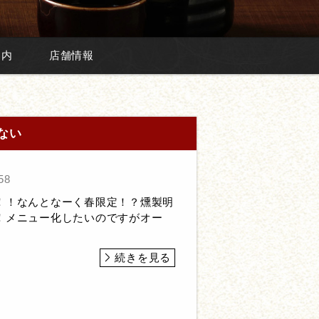
案内
店舗情報
ない
58
！！なんとなーく春限定！？燻製明
！メニュー化したいのですがオー
続きを見る