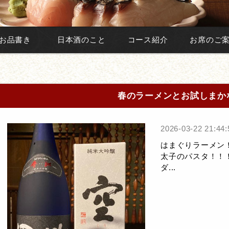
お品書き
日本酒のこと
コース紹介
お席のご
春のラーメンとお試しまか
2026-03-22 21:44:
はまぐりラーメン
太子のパスタ！！
ダ...