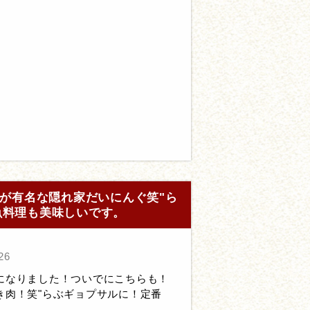
が有名な隠れ家だいにんぐ笑"ら
魚料理も美味しいです。
26
になりました！ついでにこちらも！
き肉！笑"らぶギョプサルに！定番