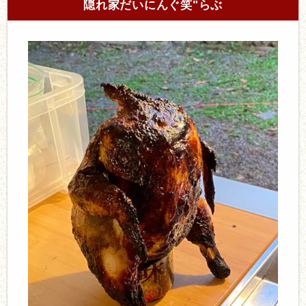
隠れ家だいにんぐ笑"らぶ