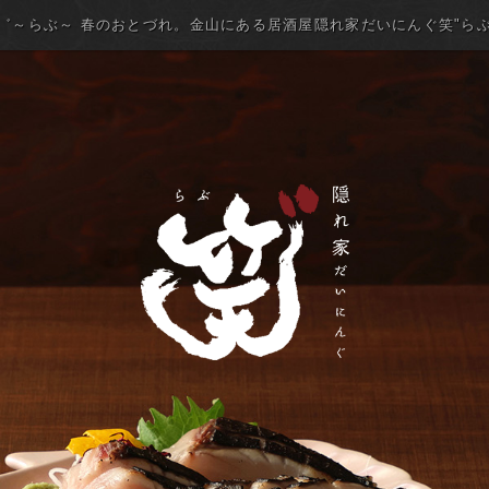
゛～らぶ～ 春のおとづれ。金山にある居酒屋隠れ家だいにんぐ笑"ら