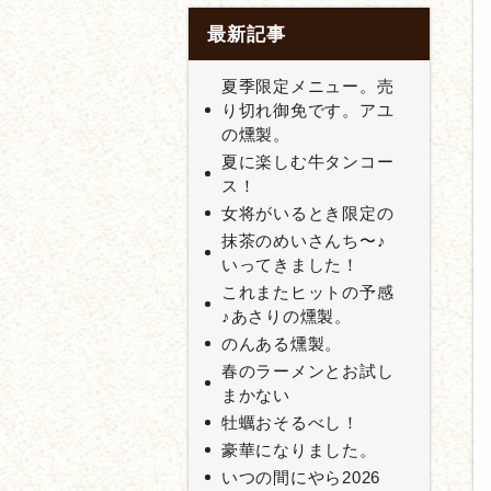
最新記事
夏季限定メニュー。売
り切れ御免です。アユ
の燻製。
夏に楽しむ牛タンコー
ス！
女将がいるとき限定の
抹茶のめいさんち〜♪
いってきました！
これまたヒットの予感
♪あさりの燻製。
のんある燻製。
春のラーメンとお試し
まかない
牡蠣おそるべし！
豪華になりました。
いつの間にやら2026