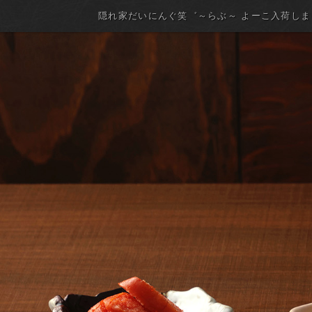
隠れ家だいにんぐ笑゛～らぶ～ よーこ入荷し