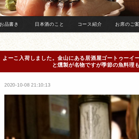
お品書き
日本酒のこと
コース紹介
お席のご
よーこ入荷しました。金山にある居酒屋ゴートゥーイ
と燻製が名物ですが季節の魚料理
2020-10-08 21:10:13