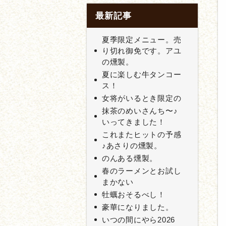
最新記事
夏季限定メニュー。売
り切れ御免です。アユ
の燻製。
夏に楽しむ牛タンコー
ス！
女将がいるとき限定の
抹茶のめいさんち〜♪
いってきました！
これまたヒットの予感
♪あさりの燻製。
のんある燻製。
春のラーメンとお試し
まかない
牡蠣おそるべし！
豪華になりました。
いつの間にやら2026