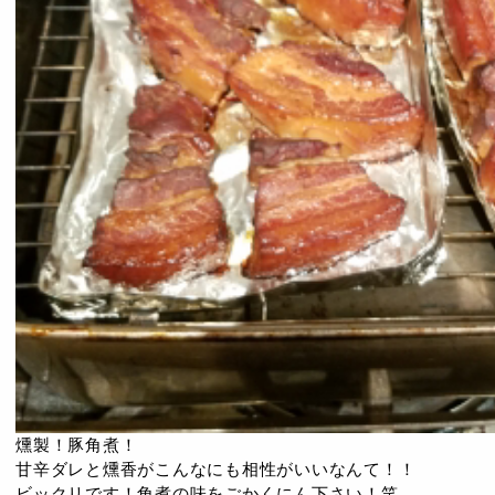
燻製！豚角煮！
甘辛ダレと燻香がこんなにも相性がいいなんて！！
ビックリです！角煮の味をごかくにん下さい！笑