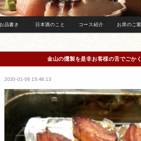
お品書き
日本酒のこと
コース紹介
お席のご
金山の燻製を是非お客様の舌でごか
2020-01-06 19:48:13