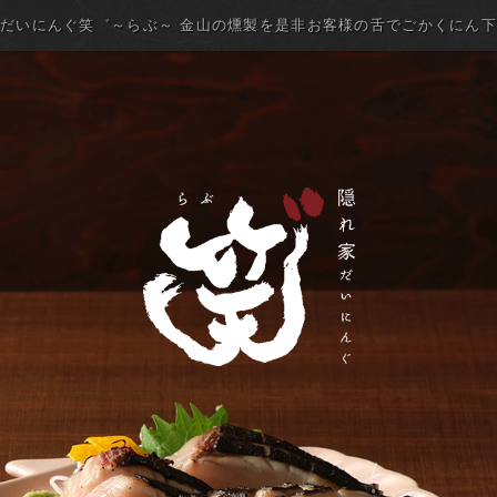
だいにんぐ笑゛～らぶ～ 金山の燻製を是非お客様の舌でごかくにん