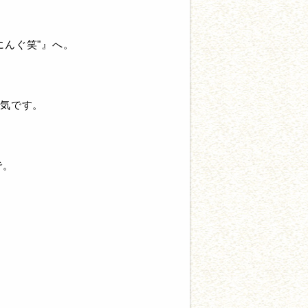
んぐ笑"』へ。
人気です。
で。