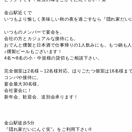
金山駅近くで
いつもより愉しく美味しい秋の夜を過ごすなら『隠れ家だいに
いつものメンバーで宴会を。
会社の方とカジュアルな接待にも。
おでんと燻製と日本酒で仕事帰りの1人飲みにも。もつ鍋も
♪燻製ビールもございます！
4名〜8名の小・中規模の貸切もご相談下さい。
完全個室は2名様～12名様対応。ほりごたつ個室は16名様ま
コンパや接待に。
宴会最大30名様。
会社宴会に！
新年会、歓迎会、送別会承ります！
金山駅徒歩5分
『隠れ家だいにんぐ笑"』をご利用下さい‼︎