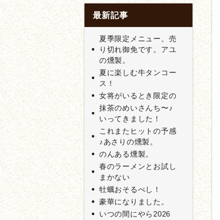
最新記事
夏季限定メニュー。売
り切れ御免です。アユ
の燻製。
夏に楽しむ牛タンコー
ス！
女将がいるとき限定の
抹茶のめいさんち〜♪
いってきました！
これまたヒットの予感
♪あさりの燻製。
のんある燻製。
春のラーメンとお試し
まかない
牡蠣おそるべし！
豪華になりました。
いつの間にやら2026