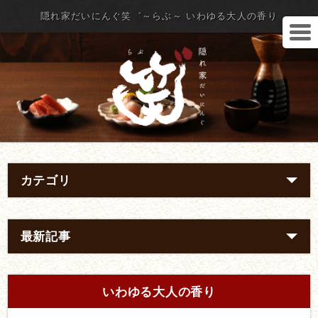
隠れ家だいにんぐ笑゛～らぶ～ いわゆる大人の香り
カテゴリ
最新記事
いわゆる大人の香り