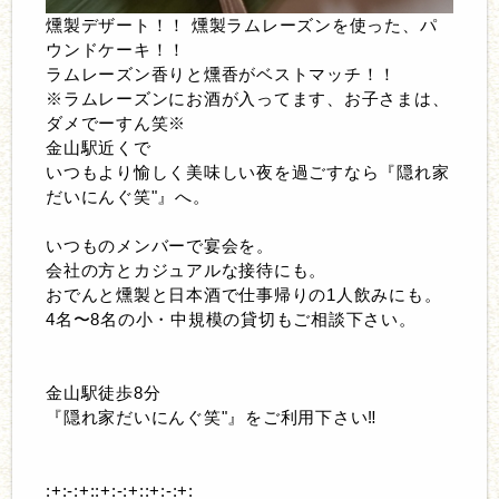
燻製デザート！！ 燻製ラムレーズンを使った、パ
ウンドケーキ！！
ラムレーズン香りと燻香がベストマッチ！！
※ラムレーズンにお酒が入ってます、お子さまは、
ダメでーすん笑※
金山駅近くで
いつもより愉しく美味しい夜を過ごすなら『隠れ家
だいにんぐ笑"』へ。
いつものメンバーで宴会を。
会社の方とカジュアルな接待にも。
おでんと燻製と日本酒で仕事帰りの1人飲みにも。
4名〜8名の小・中規模の貸切もご相談下さい。
金山駅徒歩8分
『隠れ家だいにんぐ笑"』をご利用下さい‼︎
:+:-:+::+:-:+::+:-:+: