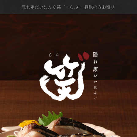
隠れ家だいにんぐ笑゛～らぶ～ 裸眼の方お断り