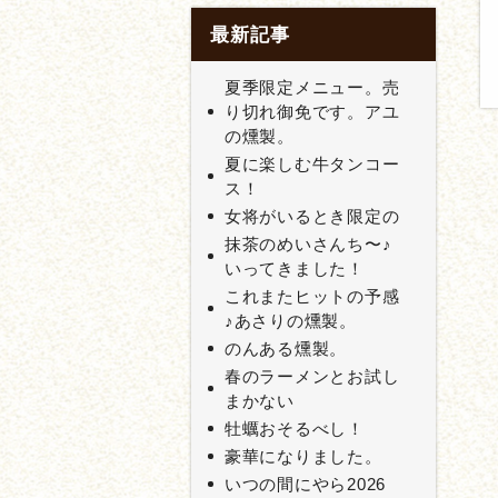
最新記事
夏季限定メニュー。売
り切れ御免です。アユ
の燻製。
夏に楽しむ牛タンコー
ス！
女将がいるとき限定の
抹茶のめいさんち〜♪
いってきました！
これまたヒットの予感
♪あさりの燻製。
のんある燻製。
春のラーメンとお試し
まかない
牡蠣おそるべし！
豪華になりました。
いつの間にやら2026